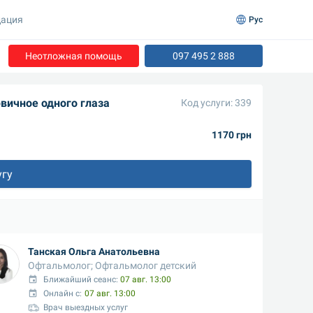
ация
Рус
Неотложная помощь
097 495 2 888
вичное одного глаза
Код услуги: 339
1170 грн
угу
Танская Ольга Анатольевна
Офтальмолог; Офтальмолог детский
Ближайший сеанс: 
07 авг. 13:00
Онлайн с:
07 авг. 13:00
Врач выездных услуг