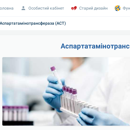
оловна
Особистий кабінет
Старий дизайн
Фун
Аспартатамінотрансфераза (АСТ)
Аспартатамінотранс