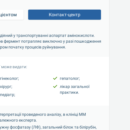
цієнтом
Контакт-центр
адіяний у транспортуванні аспартат амінокислоти. 
кров фермент потрапляє виключно у разі пошкодження 
кером початку процесів руйнування.
 може видати:
гінеколог;
гепатолог;
хірург;
лікар загальної 
практики.
педіатр;
рпретації проведеного аналізу, в клініці ММ 
алежного експерта.
ну фосфатазу (ЛФ), загальний білок та білірубін, 