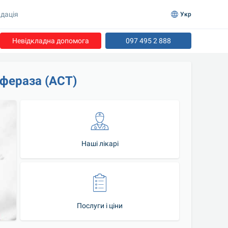
дація
Укр
Невідкладна допомога
097 495 2 888
фераза (АСТ)
Наші лікарі
Послуги і ціни