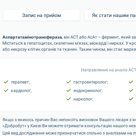
Запис на прийом
Як стати нашим па
Аспартатамінотрансфераза
, він АСТ або АсАт – фермент, який з
Міститься в гепатоцитах, скелетних м'язах, міокарді і нирках. У 
або некрозу клітин органів та тканин. Таким чином, він стає мар
Направлення на аналіз АСТ
терапевт;
гастроентеролог;
кардіолог;
ендокринолог;
нарколог;
Якщо з якихось причин Вас непокоїть висновок Вашого лікаря з інте
«Добробут» у Києві Ви можете отримати консультацію нашого нез
Цей вид дослідження може призначатися спільно з аналізами на луж