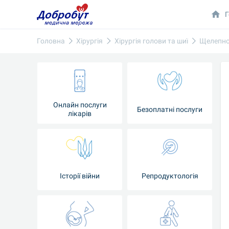
Г
Головна
Хірургія
Хірургія голови та шиї
Щелепно-
Онлайн послуги
Безоплатні послуги
лікарів
Історії війни
Репродуктологія