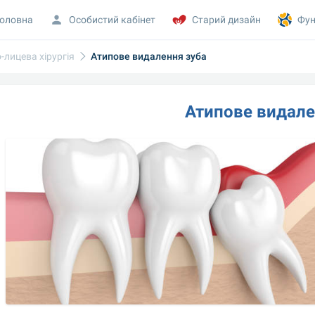
оловна
Особистий кабінет
Старий дизайн
Фун
лицева хірургія
Атипове видалення зуба
Атипове видале