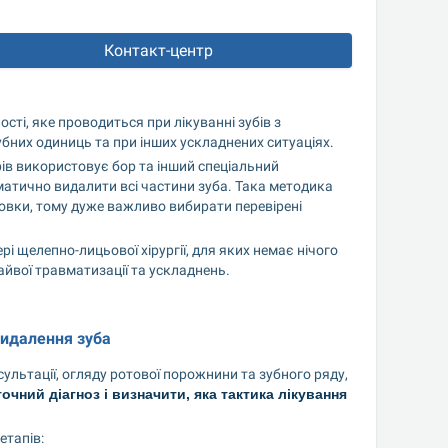
Контакт-центр
ті, яке проводиться при лікуванні зубів з 
них одиниць та при інших ускладнених ситуаціях.
ів використовує бор та інший спеціальний 
тично видалити всі частини зуба. Така методика 
товки, тому дуже важливо вибирати перевірені 
 щелепно-лицьової хірургії, для яких немає нічого 
йвої травматизації та ускладнень.
видалення зуба
сультації, огляду ротової порожнини та зубного ряду, 
чний діагноз і визначити, яка тактика лікування 
етапів: