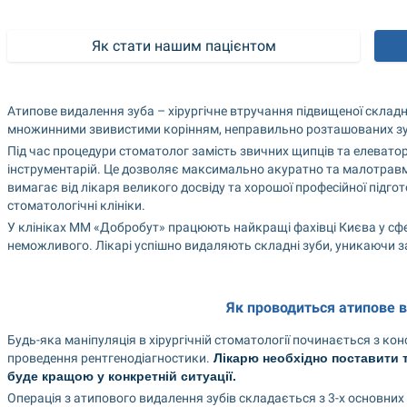
Як стати нашим пацієнтом
Атипове видалення зуба – хірургічне втручання підвищеної складнос
множинними звивистими корінням, неправильно розташованих зуб
Під час процедури стоматолог замість звичних щипців та елеватор
інструментарій. Це дозволяє максимально акуратно та малотравма
вимагає від лікаря великого досвіду та хорошої професійної підго
стоматологічні клініки.
У клініках ММ «Добробут» працюють найкращі фахівці Києва у сфері
неможливого. Лікарі успішно видаляють складні зуби, уникаючи за
Як проводиться атипове 
Будь-яка маніпуляція в хірургічній стоматології починається з кон
проведення рентгенодіагностики.
 Лікарю необхідно поставити то
буде кращою у конкретній ситуації.
Операція з атипового видалення зубів складається з 3-х основних 