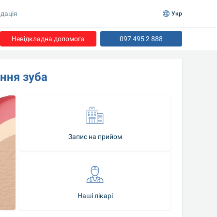
дація
Укр
Невідкладна допомога
097 495 2 888
ння зуба
Запис на прийом
Наші лікарі