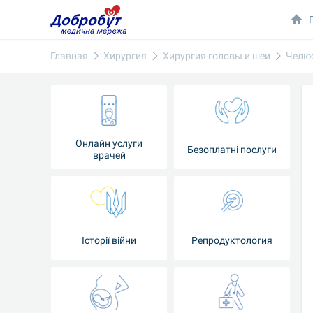
Главная
Хирургия
Хирургия головы и шеи
Челюс
Онлайн услуги
Безоплатні послуги
врачей
Iсторії війни
Репродуктология