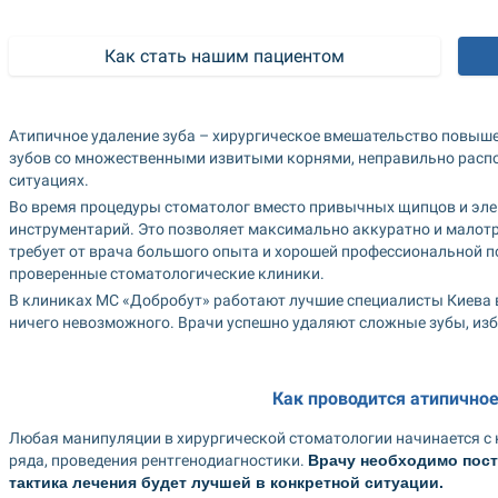
Как стать нашим пациентом
Атипичное удаление зуба – хирургическое вмешательство повыше
зубов со множественными извитыми корнями, неправильно распо
ситуациях.
Во время процедуры стоматолог вместо привычных щипцов и элев
инструментарий. Это позволяет максимально аккуратно и малотра
требует от врача большого опыта и хорошей профессиональной п
проверенные стоматологические клиники.
В клиниках МС «Добробут» работают лучшие специалисты Киева в 
ничего невозможного. Врачи успешно удаляют сложные зубы, из
Как проводится атипичное
Любая манипуляции в хирургической стоматологии начинается с к
ряда, проведения рентгенодиагностики. 
Врачу необходимо поста
тактика лечения будет лучшей в конкретной ситуации.