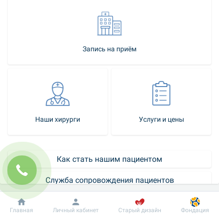
Запись на приём
Наши хирурги
Услуги и цены
Как стать нашим пациентом
Служба сопровождения пациентов
Контакт-центр
Добробут
Информация
Пациенту
Главная
Личный кабинет
Старый дизайн
Фондация