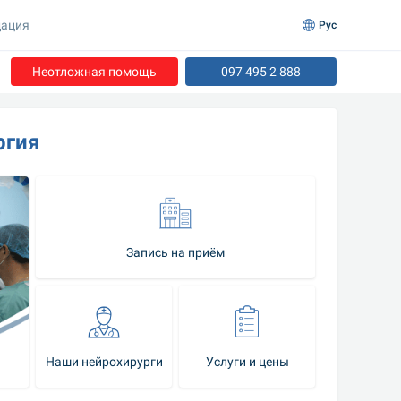
ация
Рус
Неотложная помощь
097 495 2 888
ргия
Запись на приём
Наши нейрохирурги
Услуги и цены