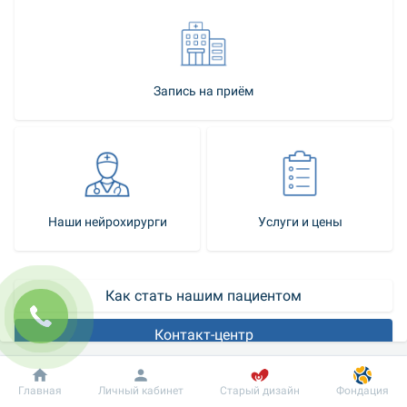
Запись на приём
Наши нейрохирурги
Услуги и цены
Как стать нашим пациентом
Контакт-центр
Нейрохирургия - это ответвление хирургии, где единственным 
Добробут
Информация
Пациенту
Главная
Личный кабинет
Старый дизайн
Фондация
методом лечения является оперативное вмешательство. 