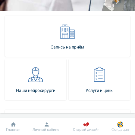
Запись на приём
Наши нейрохирурги
Услуги и цены
Как стать нашим пациентом
Контакт-центр
Добробут
Информация
Пациенту
Главная
Личный кабинет
Старый дизайн
Фондация