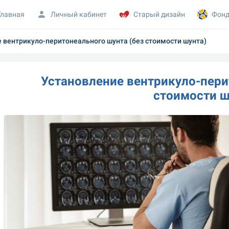
Главная
Личный кабинет
Старый дизайн
Фонд
 вентрикуло-перитонеального шунта (без стоимости шунта)
Установление вентрикуло-перит
стоимости ш