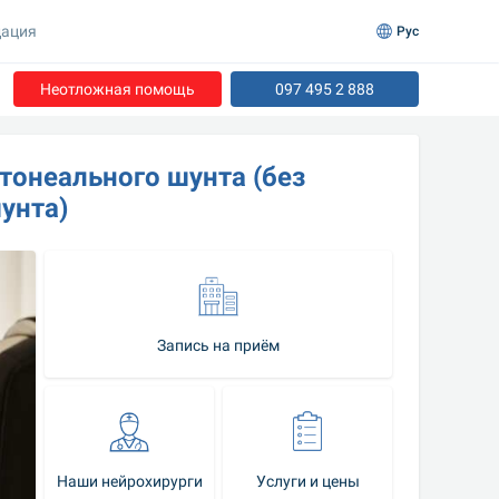
ация
Рус
Неотложная помощь
097 495 2 888
онеального шунта (без 
унта)
Запись на приём
Наши нейрохирурги
Услуги и цены