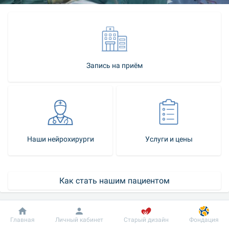
Запись на приём
Наши нейрохирурги
Услуги и цены
Как стать нашим пациентом
Контакт-центр
Добробут
Информация
Пациенту
Главная
Личный кабинет
Старый дизайн
Фондация