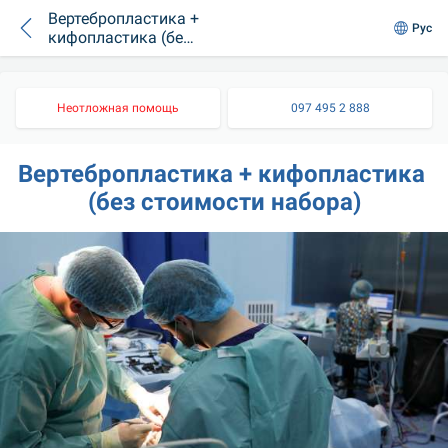
Вертебропластика +
Рус
кифопластика (без
стоимости набора)
Неотложная помощь
097 495 2 888
Вертебропластика + кифопластика 
(без стоимости набора)