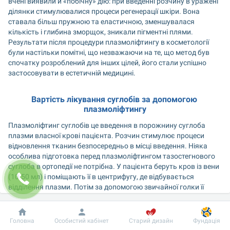
вчені виявили й «побічну» дію: при введенні розчину в уражені 
ділянки стимулювалися процеси регенерації шкіри. Вона 
ставала більш пружною та еластичною, зменшувалася 
кількість і глибина зморщок, зникали пігментні плями. 
Результати після процедури плазмоліфтингу в косметології 
були настільки помітні, що незважаючи на те, що метод був 
спочатку розроблений для інших цілей, його стали успішно 
застосовувати в естетичній медицині.
Вартість лікування суглобів за допомогою 
плазмоліфтингу
Плазмоліфтинг суглобів це введення в порожнину суглоба 
плазми власної крові пацієнта. Розчин стимулює процеси 
відновлення тканин безпосередньо в місці введення. Ніяка 
особлива підготовка перед плазмоліфтингом тазостегнового 
суглоба в ортопедії не потрібна. У пацієнта беруть кров із вени 
(10-50 мл) і поміщають її в центрифугу, де відбувається 
відділення плазми. Потім за допомогою звичайної голки її 
вводять безпосередньо в суглоб. Процедура безболісна, але за 
бажанням пацієнта може бути застосована місцева анестезія. 
Зазвичай потрібен курс із 5-7 процедур із перервою на 3-5 днів.
Добробут
Інформація
Пацієнту
Головна
Особистий кабінет
Старий дизайн
Фундація