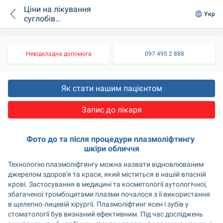
Ціни на лікування
Укр
суглобів
плазмоліфтингом у
медичних центрах
Києва
Невідкладна допомога
097 495 2 888
Як стати нашим пацієнтом
Запис до лікаря
Фото до та після процедури плазмоліфтингу 
шкіри обличчя
Технологію плазмоліфтингу можна назвати відновлюваним 
джерелом здоров'я та краси, який міститься в нашій власній 
крові. Застосування в медицині та косметології аутологічної, 
збагаченої тромбоцитами плазми почалося з її використання 
в щелепно-лицевій хірургії. Плазмоліфтинг ясен і зубів у 
стоматології був визнаний ефективним. Під час досліджень 