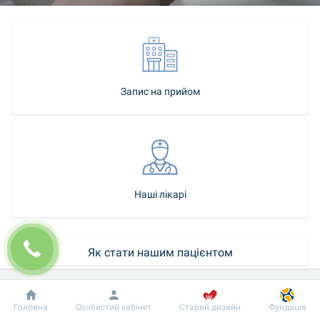
Запис на прийом
Наші лікарі
Як стати нашим пацієнтом
Контакт-центр
Добробут
Інформація
Пацієнту
Головна
Особистий кабінет
Старий дизайн
Фундація