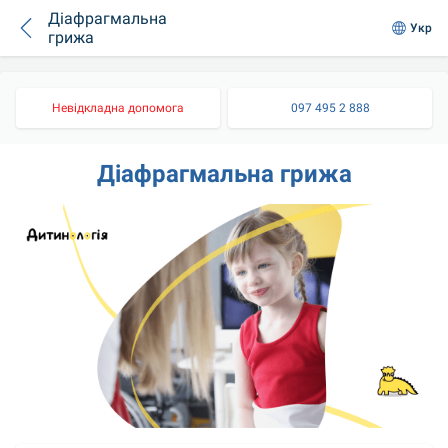
Діафрагмальна
Укр
грижа
Невідкладна допомога
097 495 2 888
Діафрагмальна грижа