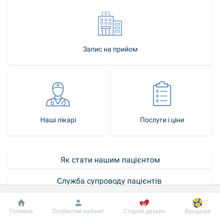
Запис на прийом
Наші лікарі
Послуги і ціни
Як стати нашим пацієнтом
Служба супроводу пацієнтів 
Контакт-центр
Добробут
Інформація
Пацієнту
Головна
Особистий кабінет
Старий дизайн
Фундація