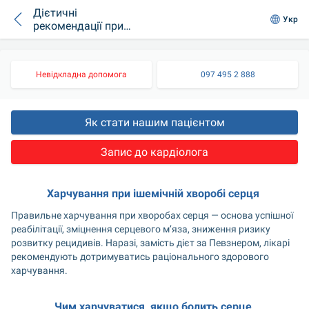
Дієтичні
Укр
рекомендації при
ішемічній хворобі
серця
Невідкладна допомога
097 495 2 888
Як стати нашим пацієнтом
Запис до кардіолога
Харчування при ішемічній хворобі серця 
Правильне харчування при хворобах серця — основа успішної 
реабілітації, зміцнення серцевого м’яза, зниження ризику 
розвитку рецидивів. Наразі, замість дієт за Певзнером, лікарі 
рекомендують дотримуватись раціонального здорового 
харчування.
Чим харчуватися, якщо болить серце 