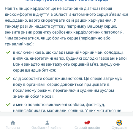
Навіть якщо кардіолог ще не встановив діагноз і перші 
дискомфортні відчуття в області анатомічного серця з’явилися 
нещодавно, варто скорегувати свій раціон харчування. У 
такому разі Ви надасте суттєву підтримку Вашому серцю, 
знизите ризик розвитку серйозних кардіологічних патологій. 
Чим харчуватися, якщо болить серце (періодично або 
тривалий час): 
виключені кава, шоколад і міцний чорний чай, солодощі, 
випічка, енергетичні напої, будь-які солодкі газовані напої. 
Вони занадто навантажують серцевий м’яз, змушуючи 
серце швидше битися; 
слід скоротити обсяг вживаної солі. Ця спеція затримує 
воду в організмі і серцю доводиться працювати в 
посиленому режимі, переганяючи судинним руслом 
значний обсяг крові; 
з меню повністю виключені ковбаси, фаст-фуд, 
напівфабрикати, маринади, соління. У них міститься не 
тільки велика кількість солі, але і хімічні добавки, які 
негативно впливають на роботу серця; 
Добробут
Інформація
Пацієнту
Головна
Особистий кабінет
Старий дизайн
Фундація
у раціоні повинні бути риба і морепродукти, нежирне м’ясо, 