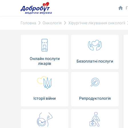
Г
Головна
Онкологія
Хірургічне лікування онкології
Онлайн послуги
Безоплатні послуги
лікарів
Історії війни
Репродуктологія