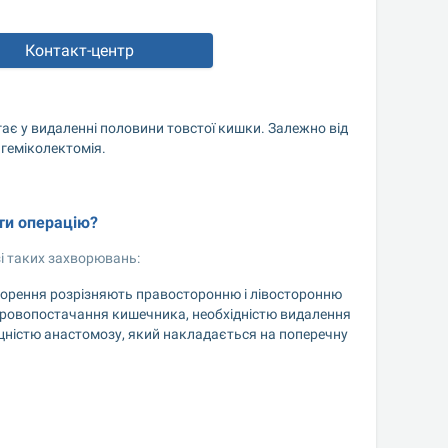
Контакт-центр	
гає у видаленні половини товстої кишки. Залежно від 
 геміколектомія.
ти операцію?
і таких захворювань:
творення розрізняють правосторонню і лівосторонню 
 кровопостачання кишечника, необхідністю видалення 
іцністю анастомозу, який накладається на поперечну 