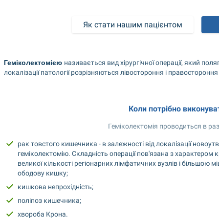
Як стати нашим пацієнтом
Геміколектомією 
називається вид хірургічної операції, який поля
локалізації патології розрізняються лівостороння і правостороння
Коли потрібно виконува
Геміколектомія проводиться в раз
рак товстого кишечника - в залежності від локалізації новоу
геміколектомію. Складність операції пов'язана з характером
великої кількості регіонарних лімфатичних вузлів і більшою м
ободову кишку;
кишкова непрохідність;
поліпоз кишечника;
хвороба Крона.