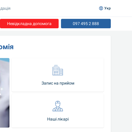
дація
Укр
Невідкладна допомога
097 495 2 888
омія
Запис на прийом
Наші лікарі