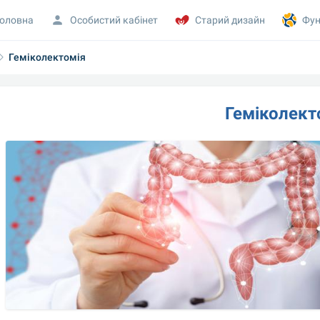
оловна
Особистий кабінет
Старий дизайн
Фун
Геміколектомія
Геміколект