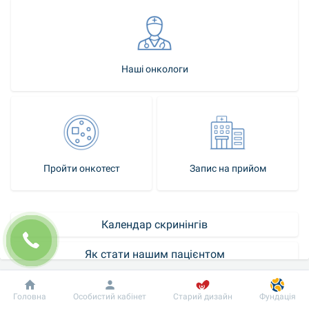
Наші онкологи
Пройти онкотест
Запис на прийом
Календар скринінгів
Як стати нашим пацієнтом
Хірургічний спосіб лікування раку для деяких людей є єдиним 
Добробут
Інформація
Пацієнту
Головна
Особистий кабінет
Старий дизайн
Фундація
шляхом до одужання. Іноді до, під час або після операції може 