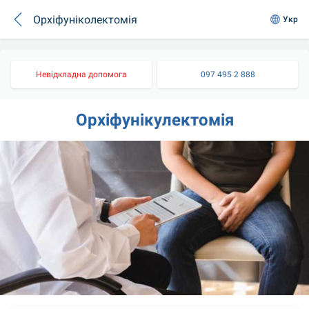
Орхіфуніколектомія
Укр
Невідкладна допомога
097 495 2 888
Орхіфунікулектомія