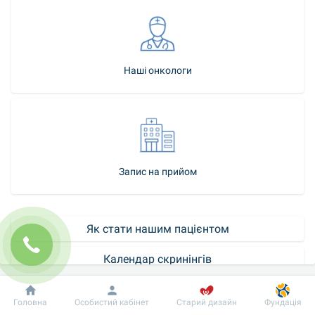
Наші онкологи
Запис на прийом
Як стати нашим пацієнтом
Календар скринінгів
Контакт-центр
Добробут
Інформація
Пацієнту
Головна
Особистий кабінет
Старий дизайн
Фундація