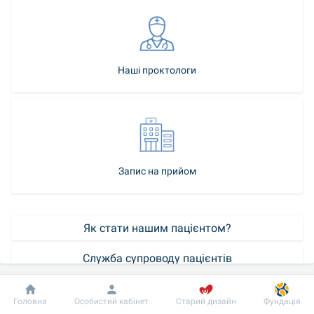
Наші проктологи
Запис на прийом
Як стати нашим пацієнтом?
Служба супроводу пацієнтів
Контакт-центр
Добробут
Інформація
Пацієнту
Головна
Особистий кабінет
Старий дизайн
Фундація