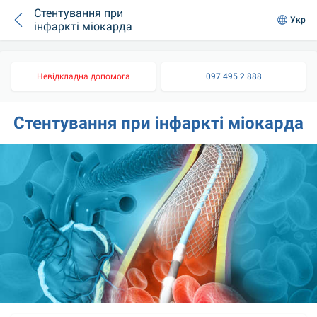
Стентування при
Укр
інфаркті міокарда
Невідкладна допомога
097 495 2 888
Стентування при інфаркті міокарда