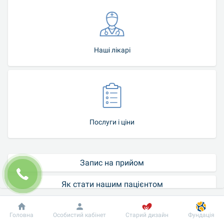
Наші лікарі
Послуги і ціни
Запис на прийом
Як стати нашим пацієнтом
Контакт-центр
Добробут
Інформація
Пацієнту
Головна
Особистий кабінет
Старий дизайн
Фундація