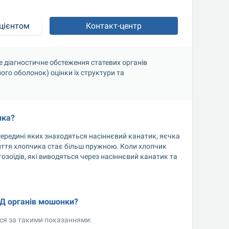
цієнтом
Контакт-центр
 діагностичне обстеження статевих органів 
го оболонок) оцінки їх структури та 
нка?
середині яких знаходяться насіннєвий канатик, яєчка 
иття хлопчика стає більш пружною. Коли хлопчик 
зоїдів, які виводяться через насіннєвий канатик та 
ЗД органів мошонки?
ся за такими показаннями: