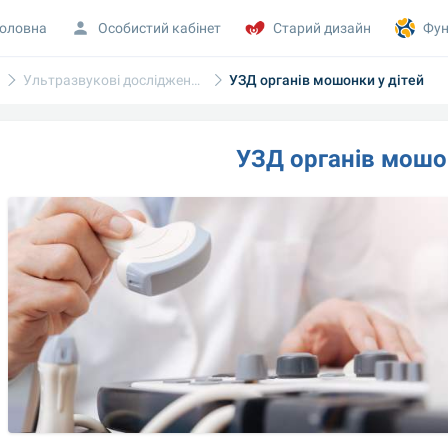
оловна
Особистий кабінет
Старий дизайн
Фун
Ультразвукові дослідження
УЗД органів мошонки у дітей
УЗД органів мошон