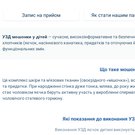
Запис на прийом
Як стати нашим па
УЗД мошонки у дітей
 — сучасне, високоінформативне та безпечне
хлопчиків (яєчок, насіннєвого канатика, придатків та оточуючих йо
функціональних змін.
Що таке мошо
Це комплекс шкіри та м'язових тканин (своєрідного «мішочка»), в
та придатки. При народженні стінка дуже тонка, млява, до року ж
стає чоловіком яєчка беруть активну участь у виробленні спермато
чоловічого статевого гормону.
Які показання до виконання У
Виконання УЗД яєчок дитині виконуєть