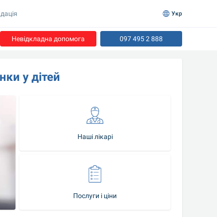
дація
Укр
Невідкладна допомога
097 495 2 888
ки у дітей
Наші лікарі
Послуги і ціни