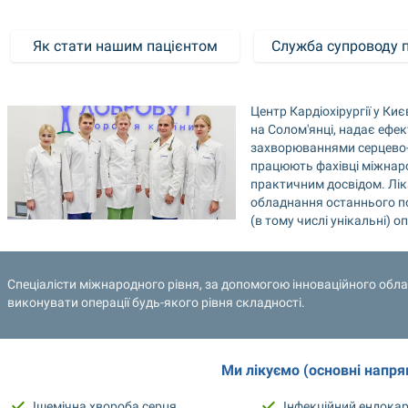
Як стати нашим пацієнтом
Служба супроводу п
Центр Кардіохірургії у Ки
на Солом'янці, надає ефек
захворюваннями серцево-с
працюють фахівці міжнаро
практичним досвідом. Лік
обладнання останнього по
(в тому числі унікальні) оп
Спеціалісти міжнародного рівня, за допомогою інноваційного облад
виконувати операції будь-якого рівня складності.
Ми лікуємо (основні напря
Ішемічна хвороба серця
Інфекційний ендока