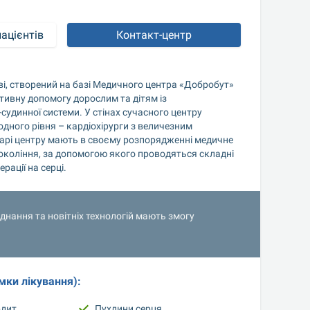
ацієнтів
Контакт-центр
єві, створений на базі Медичного центра «Добробут» 
тивну допомогу дорослим та дітям із 
удинної системи. У стінах сучасного центру 
дного рівня – кардіохірурги з величезним 
арі центру мають в своєму розпорядженні медичне 
коління, за допомогою якого проводяться складні 
ерації на серці.
нання та новітніх технологій мають змогу 
мки лікування):
рдит
Пухлини серця