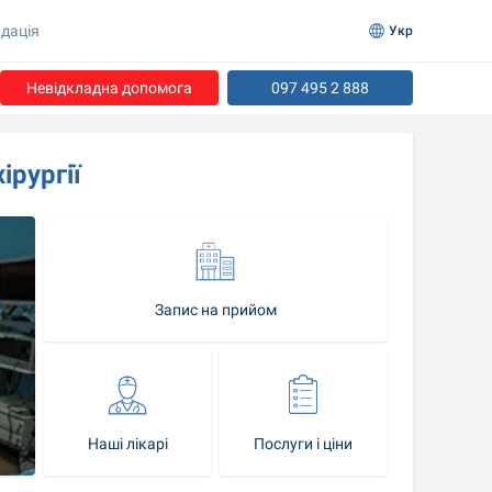
дація
Укр
Невідкладна допомога
097 495 2 888
ірургії
Запис на прийом
Наші лікарі
Послуги і ціни