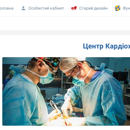
оловна
Особистий кабінет
Старий дизайн
Фун
Центр Кардіох