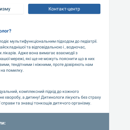
тизму
Контакт-центр
олог?
одіє мультифункціональним підходом до педіатрії. 
айскладнішої та відповідальною і , водночас, 
лікарів. Адже вона вимагає взаємодії з 
шої мережі, які ще не можуть пояснити що в них 
вими, тендітними і ніжними, проте довіряють нам 
 на помилку.
дуальний, комплексний підхід до кожного 
 хворобу, а дитину! Дитинологи лікують без страху 
ї справи та знавці тонкощів дитячого організму.
ли: