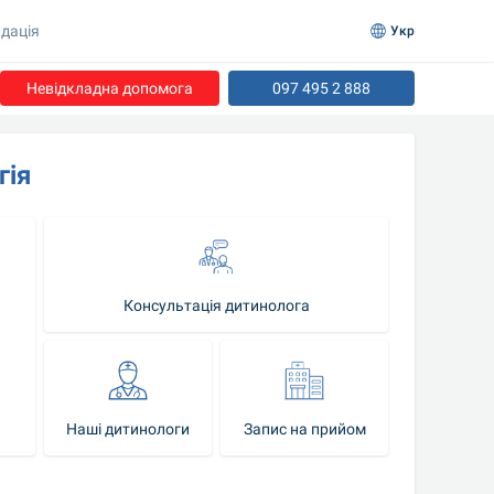
дація
Укр
Невідкладна допомога
097 495 2 888
гія
Консультація дитинолога
Наші дитинологи
Запис на прийом