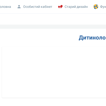
оловна
Особистий кабінет
Старий дизайн
Фун
Дитиноло