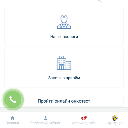
Наші онкологи
Запис на приойм
Пройти онлайн онкотест
Календар скринінгів
Добробут
Інформація
Пацієнту
Головна
Особистий кабінет
Старий дизайн
Фундація
Як стати нашим пацієнтом