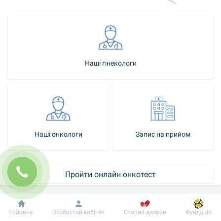
Наші гінекологи
Наші онкологи
Запис на прийом
Пройти онлайн онкотест
Календар скринінгів
Добробут
Інформація
Пацієнту
Головна
Особистий кабінет
Старий дизайн
Фундація
Як стати нашим пацієнткою