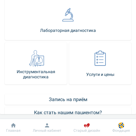
Лабораторная диагностика
Инструментальная
Услуги и цены
диагностика
Запись на приём
Как стать нашим пациентом?
Контакт-центр
Добробут
Информация
Пациенту
Главная
Личный кабинет
Старый дизайн
Фондация