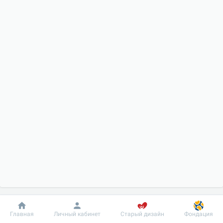
Добробут
Информация
Пациенту
Главная
Личный кабинет
Старый дизайн
Фондация