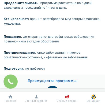
Продолжительность:
 программа рассчитана на 5 дней 
ежедневных посещений по 1 часу в день.
Кто исполняет: 
врачи – вертебрологи, мед сестры с массажа, 
медсестра.
Показания: 
дегенеративно- дистрофические заболевания 
позвоночника в стадии обострения
Противопоказания: 
онко заболевания, тяжелое 
соматическое состояние, инфекционные заболевания
Подготовка: 
не требуется
Преимущества программы:
Добробут
Информация
Пациенту
Главная
Личный кабинет
Старый дизайн
Фондация
Высокая квалификация