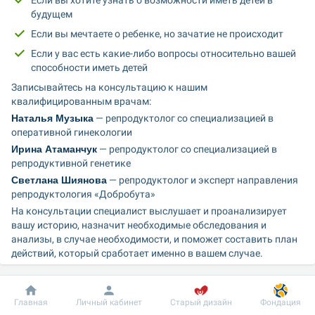
Если вы хотите узнать о возможности иметь детей в 
будущем
Если вы мечтаете о ребенке, но зачатие не происходит
Если у вас есть какие-либо вопросы относительно вашей 
способности иметь детей
Записывайтесь на консультацию к нашим 
квалифицированным врачам:
Наталья Музыка
 — репродуктолог со специализацией в 
оперативной гинекологии
Ирина Атаманчук
 — репродуктолог со специализацией в 
репродуктивной генетике
Светлана Шиянова
 — репродуктолог и эксперт направления 
репродуктология «Добробута»
На консультации специалист выслушает и проанализирует 
вашу историю, назначит необходимые обследования и 
анализы, в случае необходимости, и поможет составить план 
действий, который сработает именно в вашем случае.
Для записи звоните по телефону:
Добробут
Информация
Пациенту
Главная
Личный кабинет
Старый дизайн
Фондация