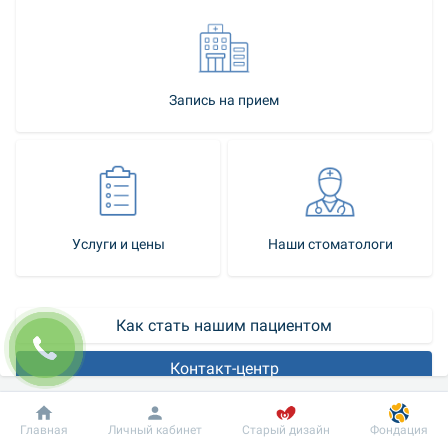
Запись на прием
Услуги и цены
Наши стоматологи
Как стать нашим пациентом
Контакт-центр
Чтобы заботиться зубах, домашней гигиены ротовой полости 
Добробут
Информация
Пациенту
Главная
Личный кабинет
Старый дизайн
Фондация
будет недостаточно. Твердый налет невозможно убрать 