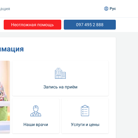
ация
Рус
Неотложная помощь
097 495 2 888
имация
Запись на приём
Наши врачи
Услуги и цены