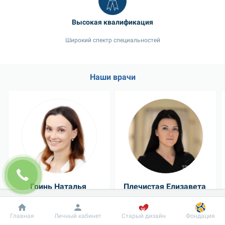
Высокая квалификация
Широкий спектр специальностей
Наши врачи
Гринь Наталья 
Плечистая Елизавета 
Викторовна
Эдуардовна
Отоларинголог
Анестезиолог
Добробут
Информация
Пациенту
Главная
Личный кабинет
Старый дизайн
Фондация