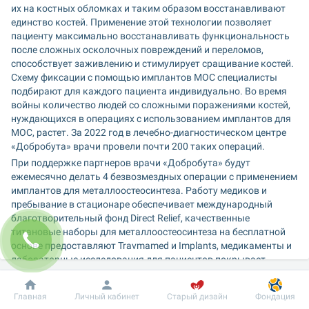
их на костных обломках и таким образом восстанавливают 
единство костей. Применение этой технологии позволяет 
пациенту максимально восстанавливать функциональность 
после сложных осколочных повреждений и переломов, 
способствует заживлению и стимулирует сращивание костей. 
Схему фиксации с помощью имплантов МОС специалисты 
подбирают для каждого пациента индивидуально. Во время 
войны количество людей со сложными поражениями костей, 
нуждающихся в операциях с использованием имплантов для 
МОС, растет. За 2022 год в лечебно-диагностическом центре 
«Добробута» врачи провели почти 200 таких операций.
При поддержке партнеров врачи «Добробута» будут 
ежемесячно делать 4 безвозмездных операции с применением 
имплантов для металлоостеосинтеза. Работу медиков и 
пребывание в стационаре обеспечивает международный 
благотворительный фонд Direct Relief, качественные 
титановые наборы для металлоостеосинтеза на бесплатной 
основе предоставляют Travmamed и Implants, медикаменты и 
лабораторные исследования для пациентов покрывает 
благотворительный фонд «Фундация Добробут». Программа 
проходит до 20 июня 2023 года.
Добробут
Информация
Пациенту
Главная
Личный кабинет
Старый дизайн
Фондация
Программа рассчитана на военнослужащих, мобилизованных 