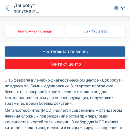
Добробут
Рус
запускает
программу
бесплатных
операций для
Неотложная помощь
097 495 2 888
военных со
сложными
переломами
Неотложная помощь
Контакт-центр
С 15 февраля в лечебно-диагностическом центре «Добробут» 
по адресу ул. Семьи Идзиковских, 3, стартует программа 
бесплатных операций с применением имплантов для 
металлоостеосинтеза для военнослужащих, получивших 
травмы во время боевых действий.
Металостеосинтез (МОС) является современным стандартом 
лечения сложных повреждений костей при переломах 
конечностей, костей таза, ключиц. В набор для МОС входят 
титановые пластины, стержни и спицы – хирурги закрепляют 