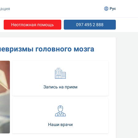
ация
Рус
Неотложная помощь
097 495 2 888
невризмы головного мозга
Запись на прием
Наши врачи