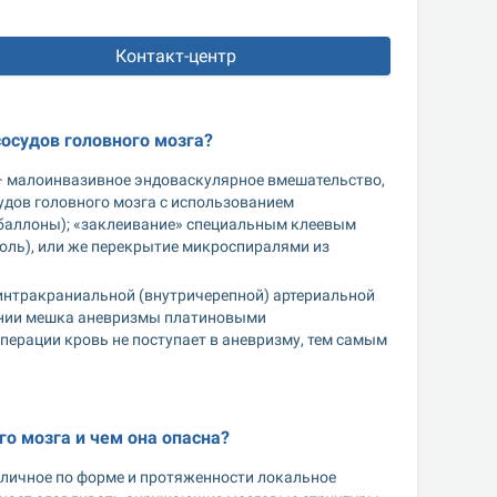
Контакт-центр
осудов головного мозга? 
– малоинвазивное эндоваскулярное вмешательство, 
дов головного мозга с использованием 
баллоны); «заклеивание» специальным клеевым 
ль), или же перекрытие микроспиралями из 
интракраниальной (внутричерепной) артериальной 
ении мешка аневризмы платиновыми 
ерации кровь не поступает в аневризму, тем самым 
го мозга и чем она опасна?
зличное по форме и протяженности локальное 