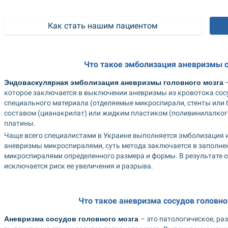
Как стать нашим пациентом
Что такое эмболизация аневризмы с
Эндоваскулярная эмболизация аневризмы головного мозга
 
которое заключается в выключении аневризмы из кровотока сосу
специального материала (отделяемые микроспирали, стенты или 
составом (цианакрилат) или жидким пластиком (поливинилалкого
платины.
Чаще всего специалистами в Украине выполняется эмболизация 
аневризмы микроспиралями, суть метода заключается в заполн
микроспиралями определенного размера и формы. В результате оп
исключается риск ее увеличения и разрыва.
Что такое аневризма сосудов головно
Аневризма сосудов головного мозга 
– это патологическое, ра