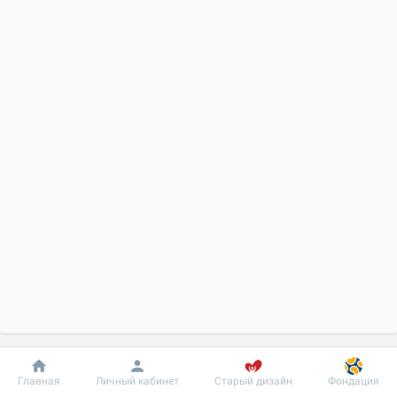
Добробут
Информация
Пациенту
Главная
Личный кабинет
Старый дизайн
Фондация