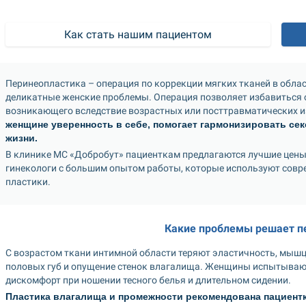
Как стать нашим пациентом
Перинеопластика – операция по коррекции мягких тканей в облас
деликатные женские проблемы. Операция позволяет избавиться о
возникающего вследствие возрастных или посттравматических и
женщине уверенность в себе, помогает гармонизировать сек
жизни.
В клинике МС «Добробут» пациенткам предлагаются лучшие цены 
гинекологи с большим опытом работы, которые используют сов
пластики.
Какие проблемы решает п
С возрастом ткани интимной области теряют эластичность, мышцы
половых губ и опущение стенок влагалища. Женщины испытывают 
дискомфорт при ношении тесного белья и длительном сидении.
Пластика влагалища и промежности рекомендована пациентка