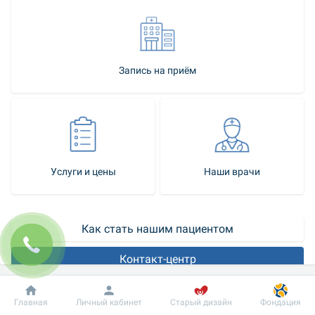
Запись на приём
Услуги и цены
Наши врачи
Как стать нашим пациентом
Контакт-центр
Кинезитерапия («лечение движением») – эффективный метод 
Добробут
Информация
Пациенту
Главная
Личный кабинет
Старый дизайн
Фондация
реабилитации пациентов с заболеваниями опорно-