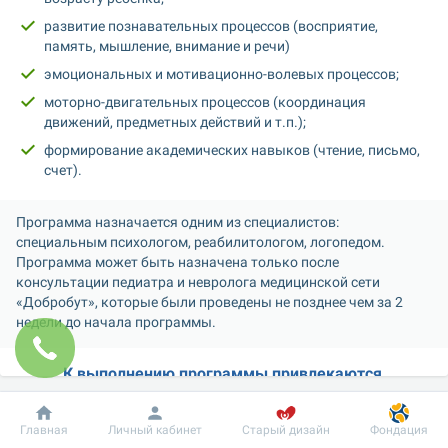
развитие познавательных процессов (восприятие, 
память, мышление, внимание и речи)
эмоциональных и мотивационно-волевых процессов;
моторно-двигательных процессов (координация 
движений, предметных действий и т.п.);
формирование академических навыков (чтение, письмо, 
счет).
Программа назначается одним из специалистов: 
специальным психологом, реабилитологом, логопедом. 
Программа может быть назначена только после 
консультации педиатра и невролога медицинской сети 
«Добробут», которые были проведены не позднее чем за 2 
недели до начала программы.
К выполнению программы привлекаются 
необходимые специалисты для реализации 
поставленных целей в зонах ближайшего 
Добробут
Информация
Пациенту
развития ребенка:
Главная
Личный кабинет
Старый дизайн
Фондация