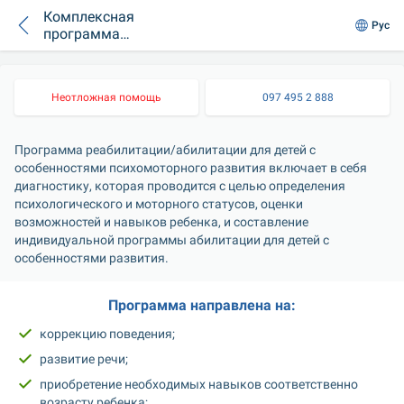
Комплексная
Рус
программа
реабилитации/
абилитации для
детей с
Неотложная помощь
097 495 2 888
особенностями
психомоторного
развития (24 часа)
Программа реабилитации/абилитации для детей с 
особенностями психомоторного развития включает в себя 
диагностику, которая проводится с целью определения 
психологического и моторного статусов, оценки 
возможностей и навыков ребенка, и составление 
индивидуальной программы абилитации для детей с 
особенностями развития.
Программа направлена на:
коррекцию поведения;
развитие речи;
приобретение необходимых навыков соответственно 
возрасту ребенка;