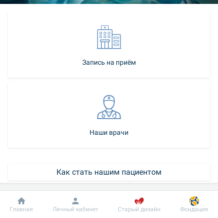
Запись на приём
Наши врачи
Как стать нашим пациентом
Контакт-центр
Добробут
Информация
Пациенту
Главная
Личный кабинет
Старый дизайн
Фондация