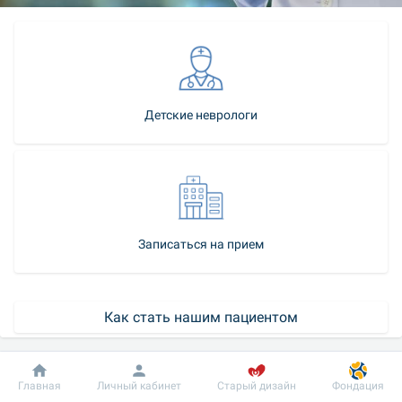
Детские неврологи
Записаться на прием
Как стать нашим пациентом
Контакт-центр
Добробут
Информация
Пациенту
Главная
Личный кабинет
Старый дизайн
Фондация