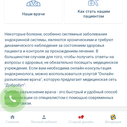
Как стать нашим
Наши врачи
пациентом
Некоторые болезни, особенно системные заболевания 
эндокринной системы, являются хроническими и требуют 
динамического наблюдения за состоянием здоровья 
пациента и контроля за прохождением лечения. В 
большинстве случаев для того, чтобы получить ответы на 
вопросы о здоровье, не обязательно посещать медицинское 
учреждение. Если вам необходима онлайн-консультация 
эндокринолога, можно воспользоваться услугой "Онлайн-
разъяснение врача", которую предлагает медицинская сеть 
"Добробут".
Онлайн-разъяснение врача - это быстрый и удобный способ 
коммуникации со специалистом с помощью современных 
средств связи.
Не выходя из дома или офиса вы можете 
Добробут
Информация
Пациенту
Главная
Личный кабинет
Старый дизайн
Фондация
получить разъяснения врача, если: