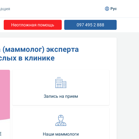
ация
Рус
Неотложная помощь
097 495 2 888
 (маммолог) эксперта 
слых в клинике
Запись на прием
Наши маммологи