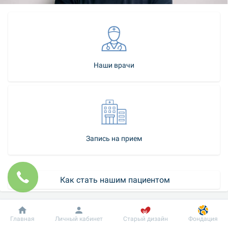
Наши врачи
Запись на прием
 Как стать нашим пациентом
Контакт-центр
Добробут
Информация
Пациенту
Главная
Личный кабинет
Старый дизайн
Фондация