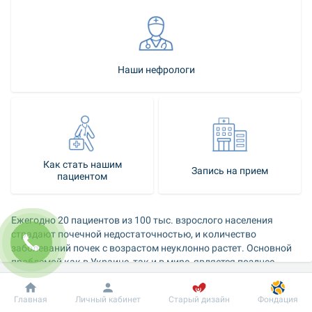
Наши нефрологи
Как стать нашим
Запись на прием
пациентом
Ежегодно 20 пациентов из 100 тыс. взрослого населения 
страдают почечной недостаточностью, и количество 
заболеваний почек с возрастом неуклонно растет. Основной 
проблемой как в Украине, так и в мире, является позднее 
выявление заболеваний почек, так как довольно часто 
начальная почечная недостаточность протекает 
Добробут
Информация
Пациенту
Главная
Личный кабинет
Старый дизайн
Фондация
бессимптомно или с минимальными жалобами.