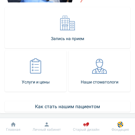
Запись на прием
Услуги и цены
Наши стоматологи
Как стать нашим пациентом
Контакт-центр
Добробут
Информация
Пациенту
Главная
Личный кабинет
Старый дизайн
Фондация