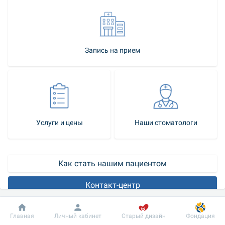
Запись на прием
Услуги и цены
Наши стоматологи
Как стать нашим пациентом
Контакт-центр
Не зависит, от каких причин были утрачены зубы, 
Добробут
Информация
Пациенту
Главная
Личный кабинет
Старый дизайн
Фондация
большинство людей чувствуют себя некомфортно. Отсутствие 