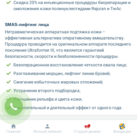
Скидка 20% на инъекционные процедуры биорепарации и 
омоложения кожи полинуклеотидами Rejuran и TwAc
SMAS-лифтинг лица
Нетравматическая аппаратная подтяжка кожи – 
эффективная альтернатива оперативному вмешательству. 
Процедура проводится на оригинальном аппарате последнего 
поколения Ultraformer III, что является гарантией 
безопасности, скорости и безболезненности процедуры.
Безоперационное восстановление четкости овала лица;
Разглаживание морщин, лифтинг линии бровей;
Сжигание избыточных жировых отложений;
Устранение второго подбородка;
Улучшение рельефа и цвета кожи;
Накопительный и длительный эффект от одного года.
Биорепарация кожи полинуклеотидами Rejuran и TwAc
Добробут
Информация
Пациенту
Методика инъекционного омоложения, запускающая в коже 
Главная
Личный кабинет
Старый дизайн
Фондация