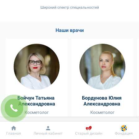
Широкий спектр специальностей
Наши врачи
Бойчун Татьяна 
Бордунова Юлия 
Александровна
Александровна 
Косметолог
Косметолог
Добробут
Информация
Пациенту
Главная
Личный кабинет
Старый дизайн
Фондация
Посмотреть всех врачей