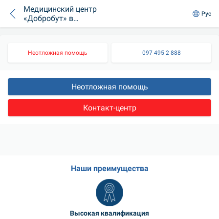
Медицинский центр
Рус
«Добробут» в
Ирпене предлагает
скидку 20% на
консультацию всем
Неотложная помощь
097 495 2 888
врачам клиники.
Неотложная помощь
Контакт-центр
Наши преимущества
Высокая квалификация