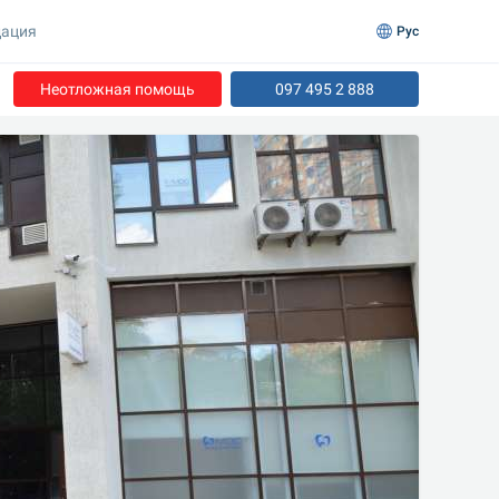
ация
Рус
Неотложная помощь
097 495 2 888